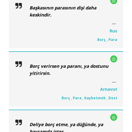
Başkasının parasının dişi daha
keskindir.
Rus
Borç
,
Para
Borç verirsen ya paranı, ya dostunu
yitirirsin.
Arnavut
Borç
,
Para
,
Kaybetmek
,
Dost
Deliye borç etme, ya düğünde, ya
bayramda ister.