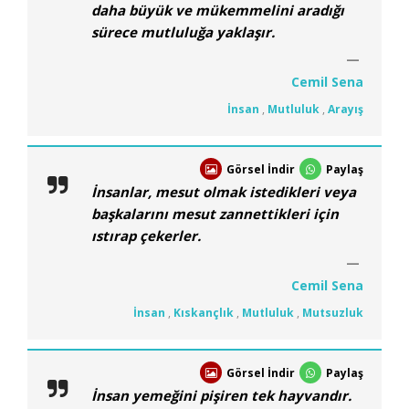
daha büyük ve mükemmelini aradığı
sürece mutluluğa yaklaşır.
Cemil Sena
İnsan
,
Mutluluk
,
Arayış
Görsel İndir
Paylaş
İnsanlar, mesut olmak istedikleri veya
başkalarını mesut zannettikleri için
ıstırap çekerler.
Cemil Sena
İnsan
,
Kıskançlık
,
Mutluluk
,
Mutsuzluk
Görsel İndir
Paylaş
İnsan yemeğini pişiren tek hayvandır.