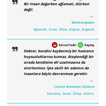
Bir insan doğarken ağlamalı, ölürken
değil.
Montesquieu
Ağlamak
,
İnsan
,
Ölüm
,
Doğum
,
Doğmak
Görsel İndir
Paylaş
Doktor, kendini kaybetmiş bir hastanın
huysuzluklarına kızmaz. Ateşlendiği bir
sırada kendisine dil uzatmasına da
sinirlenmez. İşte akıllı bir adamın da
insanlara böyle davranması gerekir.
Lucius Annaeus Seneca
Davranış
,
İnsan
,
Üslup
,
Doktor