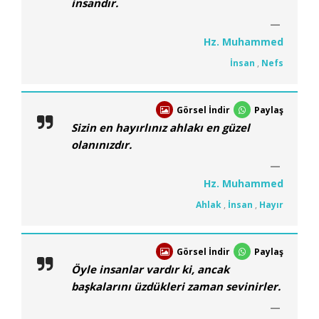
insandır.
Hz. Muhammed
İnsan
,
Nefs
Görsel İndir
Paylaş
Sizin en hayırlınız ahlakı en güzel
olanınızdır.
Hz. Muhammed
Ahlak
,
İnsan
,
Hayır
Görsel İndir
Paylaş
Öyle insanlar vardır ki, ancak
başkalarını üzdükleri zaman sevinirler.