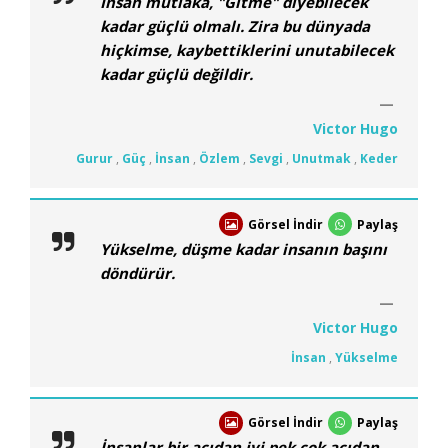
İnsan mutlaka, "Gitme" diyebilecek
kadar güçlü olmalı. Zira bu dünyada
hiçkimse, kaybettiklerini unutabilecek
kadar güçlü değildir.
Victor Hugo
Gurur
,
Güç
,
İnsan
,
Özlem
,
Sevgi
,
Unutmak
,
Keder
Görsel İndir
Paylaş
Yükselme, düşme kadar insanın başını
döndürür.
Victor Hugo
İnsan
,
Yükselme
Görsel İndir
Paylaş
İnsanlar bir açıdan iyi pek çok açıdan