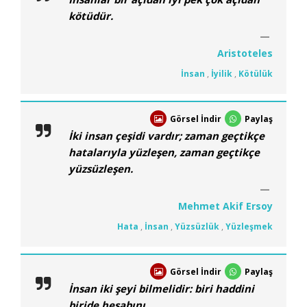
kötüdür.
Aristoteles
İnsan
,
İyilik
,
Kötülük
Görsel İndir
Paylaş
İki insan çeşidi vardır; zaman geçtikçe
hatalarıyla yüzleşen, zaman geçtikçe
yüzsüzleşen.
Mehmet Akif Ersoy
Hata
,
İnsan
,
Yüzsüzlük
,
Yüzleşmek
Görsel İndir
Paylaş
İnsan iki şeyi bilmelidir: biri haddini
biride hesabını.