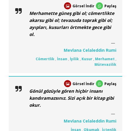
Görsel İndir
Paylaş
Merhamette güneş gibi ol; cömertlikte
akarsu gibi ol; tevazuda toprak gibi ol;
ayıpları, kusurları örtmekte gece gibi
ol.
Mevlana Celaleddin Rumi
Cömertlik
,
İnsan
,
İyilik
,
Kusur
,
Merhamet
,
Mütevazilik
Görsel İndir
Paylaş
Gönül gözüyle gören hiçbir insanı
kandıramazsınız. Sizi açık bir kitap gibi
okur.
Mevlana Celaleddin Rumi
İnsan
,
Okumak
,
İçtenlik