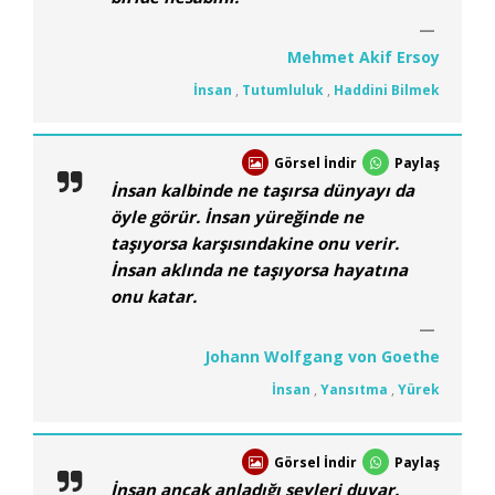
Mehmet Akif Ersoy
İnsan
,
Tutumluluk
,
Haddini Bilmek
Görsel İndir
Paylaş
İnsan kalbinde ne taşırsa dünyayı da
öyle görür. İnsan yüreğinde ne
taşıyorsa karşısındakine onu verir.
İnsan aklında ne taşıyorsa hayatına
onu katar.
Johann Wolfgang von Goethe
İnsan
,
Yansıtma
,
Yürek
Görsel İndir
Paylaş
İnsan ancak anladığı şeyleri duyar.