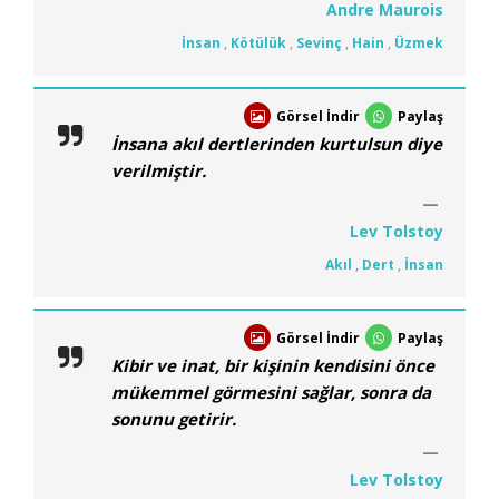
Andre Maurois
İnsan
,
Kötülük
,
Sevinç
,
Hain
,
Üzmek
Görsel İndir
Paylaş
İnsana akıl dertlerinden kurtulsun diye
verilmiştir.
Lev Tolstoy
Akıl
,
Dert
,
İnsan
Görsel İndir
Paylaş
Kibir ve inat, bir kişinin kendisini önce
mükemmel görmesini sağlar, sonra da
sonunu getirir.
Lev Tolstoy