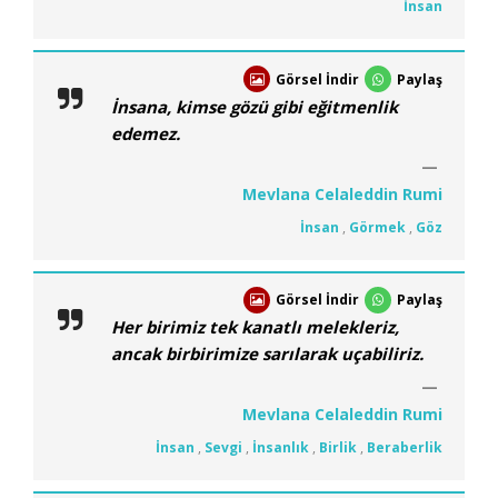
İnsan
Görsel İndir
Paylaş
İnsana, kimse gözü gibi eğitmenlik
edemez.
Mevlana Celaleddin Rumi
İnsan
,
Görmek
,
Göz
Görsel İndir
Paylaş
Her birimiz tek kanatlı melekleriz,
ancak birbirimize sarılarak uçabiliriz.
Mevlana Celaleddin Rumi
İnsan
,
Sevgi
,
İnsanlık
,
Birlik
,
Beraberlik