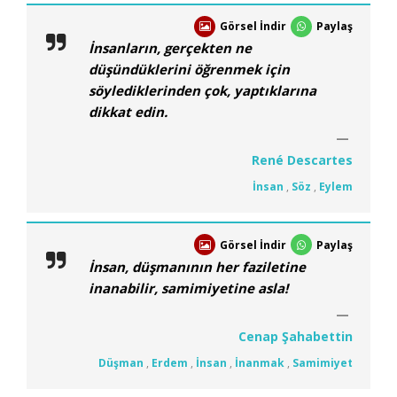
Görsel İndir
Paylaş
İnsanların, gerçekten ne
düşündüklerini öğrenmek için
söylediklerinden çok, yaptıklarına
dikkat edin.
René Descartes
İnsan
,
Söz
,
Eylem
Görsel İndir
Paylaş
İnsan, düşmanının her faziletine
inanabilir, samimiyetine asla!
Cenap Şahabettin
Düşman
,
Erdem
,
İnsan
,
İnanmak
,
Samimiyet