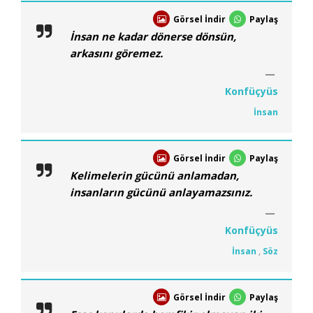
Görsel İndir
Paylaş
İnsan ne kadar dönerse dönsün,
arkasını göremez.
Konfüçyüs
İnsan
Görsel İndir
Paylaş
Kelimelerin gücünü anlamadan,
insanların gücünü anlayamazsınız.
Konfüçyüs
İnsan
,
Söz
Görsel İndir
Paylaş