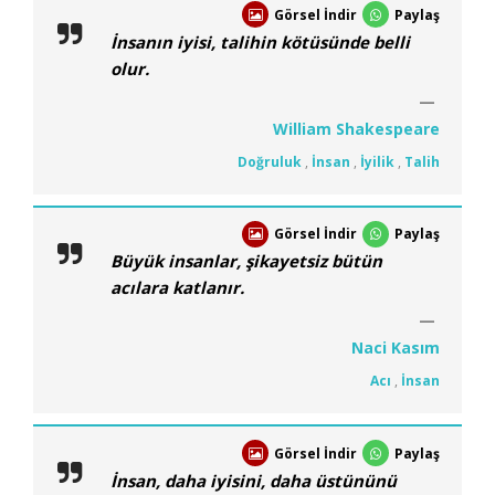
Görsel İndir
Paylaş
İnsanın iyisi, talihin kötüsünde belli
olur.
William Shakespeare
Doğruluk
,
İnsan
,
İyilik
,
Talih
Görsel İndir
Paylaş
Büyük insanlar, şikayetsiz bütün
acılara katlanır.
Naci Kasım
Acı
,
İnsan
Görsel İndir
Paylaş
İnsan, daha iyisini, daha üstününü