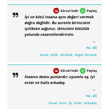
Görsel İndir
Paylaş
İyi ve kötü insana aynı değeri vermek
doğru değildir. Bu suretle birincisini
iyilikten soğutur, ikincisini kötülük
yolunda cesaretlendirirsin.
Hz. Ali
İnsan
,
İyilik
,
Kötülük
,
Değer Vermek
Görsel İndir
Paylaş
İnsanın dostu şunlardır; uyumlu eş, iyi
evlat ve halis arkadaş.
Hz. Ali
İnsan
,
Dost
,
Eş
,
Evlat
,
Arkadaş