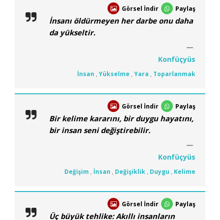
Görsel İndir
Paylaş
İnsanı öldürmeyen her darbe onu daha
da yükseltir.
Konfüçyüs
İnsan
,
Yükselme
,
Yara
,
Toparlanmak
Görsel İndir
Paylaş
Bir kelime kararını, bir duygu hayatını,
bir insan seni değiştirebilir.
Konfüçyüs
Değişim
,
İnsan
,
Değişiklik
,
Duygu
,
Kelime
Görsel İndir
Paylaş
Üç büyük tehlike: Akıllı insanların