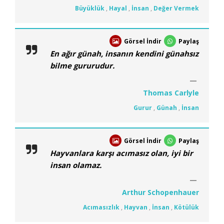
Büyüklük
,
Hayal
,
İnsan
,
Değer Vermek
Görsel İndir
Paylaş
En ağır günah, insanın kendini günahsız
bilme gururudur.
Thomas Carlyle
Gurur
,
Günah
,
İnsan
Görsel İndir
Paylaş
Hayvanlara karşı acımasız olan, iyi bir
insan olamaz.
Arthur Schopenhauer
Acımasızlık
,
Hayvan
,
İnsan
,
Kötülük