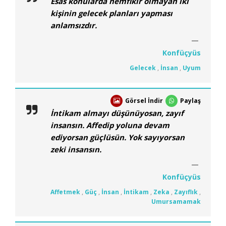
Esas konularda hemfikir olmayan iki
kişinin gelecek planları yapması
anlamsızdır.
Konfüçyüs
Gelecek
,
İnsan
,
Uyum
Görsel İndir
Paylaş
İntikam almayı düşünüyosan, zayıf
insansın. Affedip yoluna devam
ediyorsan güçlüsün. Yok sayıyorsan
zeki insansın.
Konfüçyüs
Affetmek
,
Güç
,
İnsan
,
İntikam
,
Zeka
,
Zayıflık
,
Umursamamak