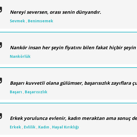
Nereyi seversen, orası senin dünyandır.
Sevmek
,
Benimsemek
Nankör insan her şeyin fiyatını bilen fakat hiçbir şeyi
Nankörlük
Başarı kuvvetli olana gülümser, başarısızlık zayıflara çu
Başarı
,
Başarısızlık
Erkek yorulunca evlenir, kadın meraktan ama sonuç değiş
Erkek
,
Evlilik
,
Kadın
,
Hayal Kırıklığı