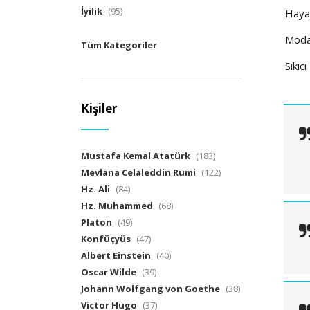
İyilik
(95)
Haya
Mod
Tüm Kategoriler
Sıkıcı
Kişiler
Mustafa Kemal Atatürk
(183)
Mevlana Celaleddin Rumi
(122)
Hz. Ali
(84)
Hz. Muhammed
(68)
Platon
(49)
Konfüçyüs
(47)
Albert Einstein
(40)
Oscar Wilde
(39)
Johann Wolfgang von Goethe
(38)
Victor Hugo
(37)