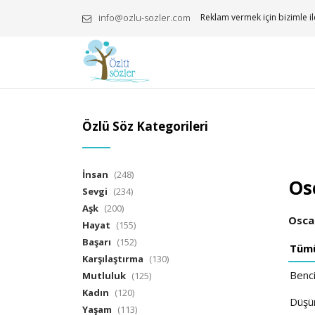
info@ozlu-sozler.com
Reklam vermek için bizimle il
Özlü Söz Kategorileri
İnsan
(248)
Os
Sevgi
(234)
Aşk
(200)
Osca
Hayat
(155)
Başarı
(152)
Tüm
Karşılaştırma
(130)
Bencil
Mutluluk
(125)
Kadın
(120)
Düşü
Yaşam
(113)