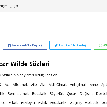
etişime geçin!
Facebook'ta Paylaş
Twitter'da Paylaş
Wh
car Wilde Sözleri
r Wilde'nin
söylemiş olduğu sözler.
ü
Acı
Affetmek
Aile
Akıl
Akıllı Olmak
Anlaşılmak
Anne
Apta
lik
Benimsemek
Budalalık
Büyüklük
Çocuk
Değişim
Deste
nce
Erkek
Etkileyici
Evlilik
Fedakarlık
Geçmiş
Gelecek
Ge