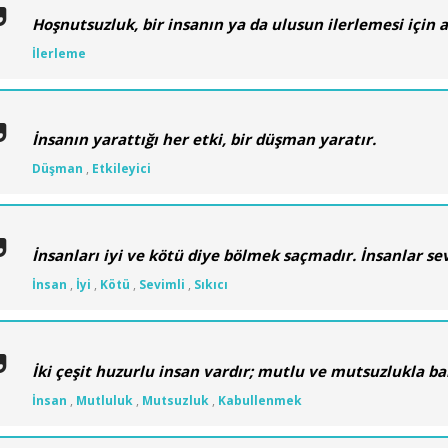
Hoşnutsuzluk, bir insanın ya da ulusun ilerlemesi için at
İlerleme
İnsanın yarattığı her etki, bir düşman yaratır.
Düşman
,
Etkileyici
İnsanları iyi ve kötü diye bölmek saçmadır. İnsanlar sevi
İnsan
,
İyi
,
Kötü
,
Sevimli
,
Sıkıcı
İki çeşit huzurlu insan vardır; mutlu ve mutsuzlukla ba
İnsan
,
Mutluluk
,
Mutsuzluk
,
Kabullenmek