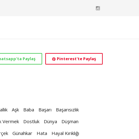
atsapp'ta Paylaş
Pinterest'te Paylaş
llık
Aşk
Baba
Başarı
Başarısızlık
k Vermek
Dostluk
Dünya
Düşman
rçek
Günahkar
Hata
Hayal Kırıklığı