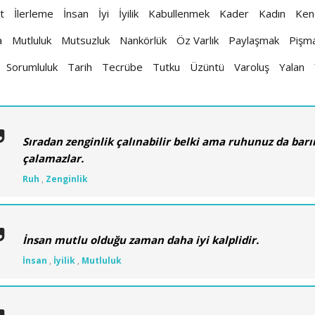
t
İlerleme
İnsan
İyi
İyilik
Kabullenmek
Kader
Kadın
Ken
a
Mutluluk
Mutsuzluk
Nankörlük
Öz Varlık
Paylaşmak
Pişma
Sorumluluk
Tarih
Tecrübe
Tutku
Üzüntü
Varoluş
Yalan
Sıradan zenginlik çalınabilir belki ama ruhunuz da barın
çalamazlar.
Ruh
,
Zenginlik
İnsan mutlu olduğu zaman daha iyi kalplidir.
İnsan
,
İyilik
,
Mutluluk