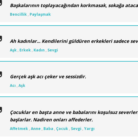
Başkalarının toplayacağından korkmasak, sokağa atacak
Bencillik
,
Paylaşmak
Ah kadınlar... Kendilerini güldüren erkekleri sadece seve
Aşk
,
Erkek
,
Kadın
,
Sevgi
Gerçek aşk acı çeker ve sessizdir.
Acı
,
Aşk
Çocuklar en başta anne ve babalarını koşulsuz severler
başlarlar. Nadiren onları affederler.
Affetmek
,
Anne
,
Baba
,
Çocuk
,
Sevgi
,
Yargı