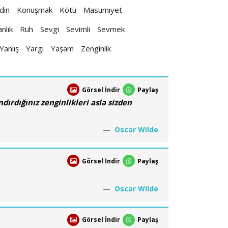
din
Konuşmak
Kötü
Masumiyet
nlık
Ruh
Sevgi
Sevimli
Sevmek
Yanlış
Yargı
Yaşam
Zenginlik
Görsel İndir
Paylaş
dırdığınız zenginlikleri asla sizden
Oscar Wilde
Görsel İndir
Paylaş
Oscar Wilde
Görsel İndir
Paylaş