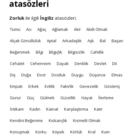
atasözleri
Zorluk
ile ilgili
İngiliz
atasözleri.
Tümü
Acı
Ağaç
Ağlamak
Akıl
Akıllı Olmak
Alçak Gönüllülük
Aptal
Arkadaşlık
Aşk
Bal
Başarı
Beğenmek
Bilgi
Bilgiçlik
Bilgisizlik
Cahillik
Cehalet
Cehennem
Dayak
Denklik
Devlet
Dil
Diş
Doğa
Dost
Dostluk
Duygu
Düşünce
Elmas
Empati
Erkek
Evlilik
Fakirlik
Gevezelik
Gösteriş
Gurur
Güç
Gülmek
Güzellik
Hayat
İlerleme
İntikam
Kadın
Kainat
Karşılaştırma
Katır
Kendini Beğenme
Kıskançlık
Kısmetli Olmak
Konuşmak
Korku
Köpek
Körlük
Kral
Kum