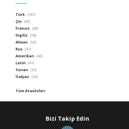
Türk
(167)
Çin
(83)
Fransız
(68)
İngiliz
(58)
Alman
(50)
Rus
(47)
Amerikan
(46)
Latin
(41)
Yunan
(39)
İtalyan
(34)
Tüm Atasözleri
Bizi Takip Edin