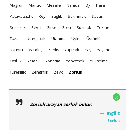
Mağrur
Mantık
Mesafe
Namus
Oy
Para
Patavatsızlık
Rey
Sağlık
Sakınmak
Savaş
Sessizlik
Sevgi
Sirke
Soru
Susmak
Tekme
Tuzak
Utangaçlık
Utanma
Uyku
Üstünlük
Üzüntü
Varoluş
Yanlış
Yapmak
Yaş
Yaşam
Yaşlılık
Yemek
Yönetim
Yönetmek
Yükselme
Yüreklilik
Zenginlik
Zevk
Zorluk
Zorluk arayan zorluk bulur.
İngiliz
Zorluk