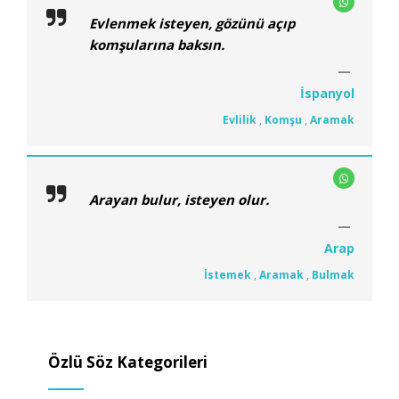
Evlenmek isteyen, gözünü açıp
komşularına baksın.
İspanyol
Evlilik
,
Komşu
,
Aramak
Arayan bulur, isteyen olur.
Arap
İstemek
,
Aramak
,
Bulmak
Özlü Söz Kategorileri