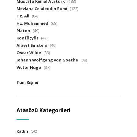
Mustafa Kemal Atatürk
(183)
Mevlana Celaleddin Rumi
(122)
Hz. Ali
(84)
Hz. Muhammed
(68)
Platon
(49)
Konfüçyüs
(47)
Albert Einstein
(40)
Oscar Wilde
(39)
Johann Wolfgang von Goethe
(38)
Victor Hugo
(37)
Tüm Kişiler
Atasözü Kategorileri
Kadın
(50)